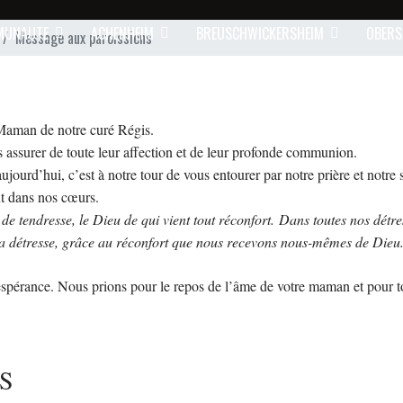
MUNAUTE
ACHENHEIM
BREUSCHWICKERSHEIM
OBERS
Message aux paroissiens
 Maman de notre curé Régis.
 assurer de toute leur affection et de leur profonde communion.
urd’hui, c’est à notre tour de vous entourer par notre prière et notre s
nt dans nos cœurs.
 de tendresse, le Dieu de qui vient tout réconfort. Dans toutes nos détre
 la détresse, grâce au réconfort que nous recevons nous-mêmes de Dieu
’espérance. Nous prions pour le repos de l’âme de votre maman et pour t
S