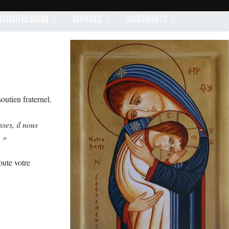
CHAEFFOLSHEIM
SERVICES
SACREMENTS
outien fraternel.
sses, il nous
. »
oute votre