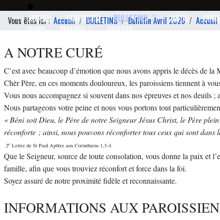
ACCUEIL
CONTACTS
BULLETINS
INFOS
COM
Vous êtes ici :
Accueil
BULLETINS
Bulletin Avril 2026
Accueil
DONS
PRIERES
PHOTOS
A NOTRE CURÉ
C’est avec beaucoup d’émotion que nous avons appris le décès de la
Chèr Père, en ces moments douloureux, les paroissiens tiennent à vous
Vous nous accompagnez si souvent dans nos épreuves et nos deuils ; aujo
Nous partageons votre peine et nous vous portons tout particulièreme
« Béni soit Dieu, le Père de notre Seigneur Jésus Christ, le Père plein
réconforte ; ainsi, nous pouvons réconforter tous ceux qui sont dans
e
2
Lettre de St Paul Apôtre aux Corinthiens 1,3-4
Que le Seigneur, source de toute consolation, vous donne la paix et l
famille, afin que vous trouviez réconfort et force dans la foi.
Soyez assuré de notre proximité fidèle et reconnaissante.
INFORMATIONS AUX PAROISSIEN