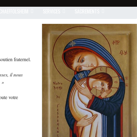
CHAEFFOLSHEIM
SERVICES
SACREMENTS
outien fraternel.
sses, il nous
. »
oute votre