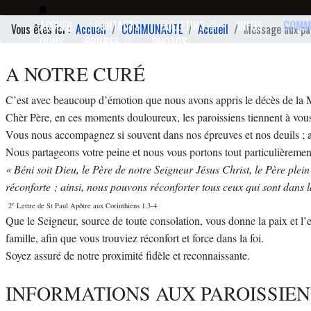
ACCUEIL
CONTACTS
BULLETINS
INFOS
COMM
Vous êtes ici :
Accueil
COMMUNAUTE
Accueil
Message aux pa
DONS
PRIERES
PHOTOS
A NOTRE CURÉ
C’est avec beaucoup d’émotion que nous avons appris le décès de la
Chèr Père, en ces moments douloureux, les paroissiens tiennent à vous
Vous nous accompagnez si souvent dans nos épreuves et nos deuils ; aujo
Nous partageons votre peine et nous vous portons tout particulièreme
« Béni soit Dieu, le Père de notre Seigneur Jésus Christ, le Père plein
réconforte ; ainsi, nous pouvons réconforter tous ceux qui sont dans
e
2
Lettre de St Paul Apôtre aux Corinthiens 1,3-4
Que le Seigneur, source de toute consolation, vous donne la paix et l
famille, afin que vous trouviez réconfort et force dans la foi.
Soyez assuré de notre proximité fidèle et reconnaissante.
INFORMATIONS AUX PAROISSIEN