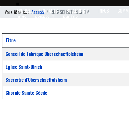
ACCUEIL
CONTACTS
BULLETINS
INFOS
COMM
Vous êtes ici :
Accueil
OBERSCHAEFFOLSHEIM
DONS
PRIERES
PHOTOS
Titre
Articles
Conseil de fabrique Oberschaeffolsheim
Eglise Saint-Ulrich
Sacristie d'Oberschaeffolsheim
Chorale Sainte Cécile